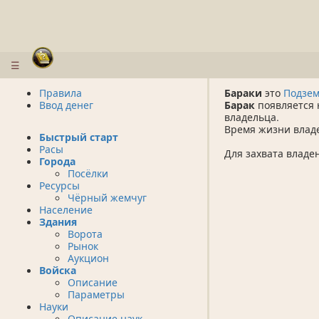
☰
Правила
Бараки
это
Подзем
Ввод денег
Барак
появляется 
владельца.
Время жизни владе
Быстрый старт
Расы
Для захвата влад
Города
Посёлки
Ресурсы
Чёрный жемчуг
Население
Здания
Ворота
Рынок
Аукцион
Войска
Описание
Параметры
Науки
Описание наук