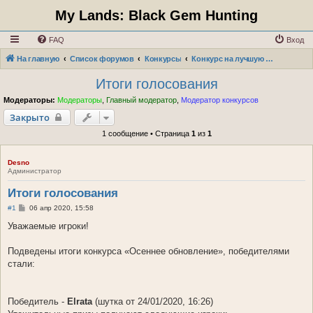
My Lands: Black Gem Hunting
FAQ
Вход
На главную
Список форумов
Конкурсы
Конкурс на лучшую шутку "Осеннее обновление"
Итоги голосования
Модераторы:
Модераторы
,
Главный модератор
,
Модератор конкурсов
Закрыто
1 сообщение • Страница
1
из
1
Desno
Администратор
Итоги голосования
С
#1
06 апр 2020, 15:58
о
о
Уважаемые игроки!
б
щ
е
Подведены итоги конкурса «Осеннее обновление», победителями
н
стали:
и
е
Победитель -
Elrata
(шутка от 24/01/2020, 16:26)