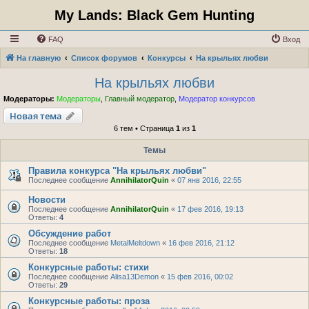
My Lands: Black Gem Hunting
FAQ
Вход
На главную
Список форумов
Конкурсы
На крыльях любви
На крыльях любви
Модераторы:
Модераторы
,
Главный модератор
,
Модератор конкурсов
Новая тема
6 тем • Страница
1
из
1
Темы
Правила конкурса "На крыльях любви"
Последнее сообщение
AnnihilatorQuin
«
07 янв 2016, 22:55
Новости
Последнее сообщение
AnnihilatorQuin
«
17 фев 2016, 19:13
Ответы:
4
Обсуждение работ
Последнее сообщение
MetalMeltdown
«
16 фев 2016, 21:12
Ответы:
18
Конкурсные работы: стихи
Последнее сообщение
Alisa13Demon
«
15 фев 2016, 00:02
Ответы:
29
Конкурсные работы: проза