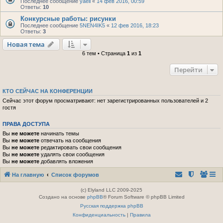
Последнее сообщение
yaell
«
14 фев 2016, 00:59
Ответы:
10
Конкурсные работы: рисунки
Последнее сообщение
5NEN4IK5
«
12 фев 2016, 18:23
Ответы:
3
Новая тема
6 тем • Страница
1
из
1
Перейти
КТО СЕЙЧАС НА КОНФЕРЕНЦИИ
Сейчас этот форум просматривают: нет зарегистрированных пользователей и 2
гостя
ПРАВА ДОСТУПА
Вы
не можете
начинать темы
Вы
не можете
отвечать на сообщения
Вы
не можете
редактировать свои сообщения
Вы
не можете
удалять свои сообщения
Вы
не можете
добавлять вложения
На главную
Список форумов
(c) Elyland LLC 2009-2025
Создано на основе
phpBB
® Forum Software © phpBB Limited
Русская поддержка phpBB
Конфиденциальность
|
Правила