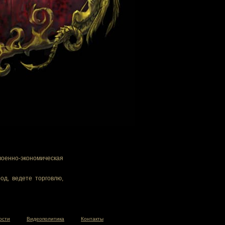
военно-экономическая
од, ведете торговлю,
ости
Видеополитика
Контакты