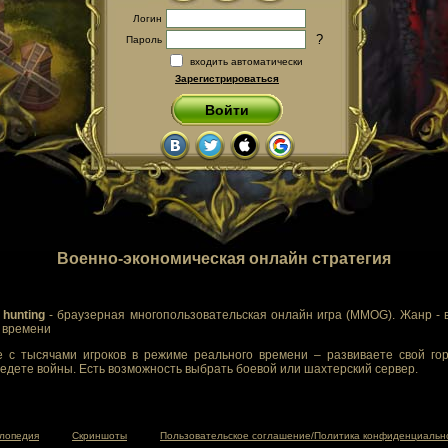
Логин
?
Пароль
входить автоматически
Зарегистрироваться
Войти
Военно-экономическая онлайн стратегия
 hunting
- браузерная многопользовательская онлайн игра (MMOG). Жанр - 
м времени
 с тысячами игроков в режиме реального времени – развиваете свой гор
едете войны. Есть возможность выбрать боевой или шахтерский сервер.
лопедия
Скриншоты
Пользовательское соглашение/Политика конфиденциальн