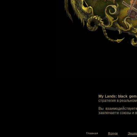
My Lands: black gem
стратегия в реально
Вы взаимодействуете
заключаете союзы и в
Главная
Форум
Энцик