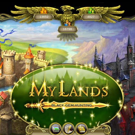
13652
4827
16798