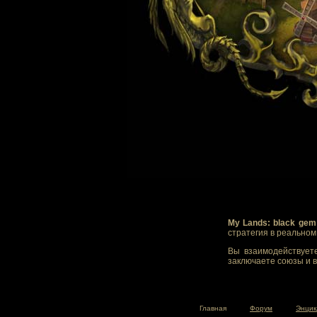
My Lands: black gem
стратегия в реально
Вы взаимодействуете
заключаете союзы и в
Главная
Форум
Энцик