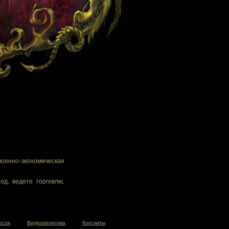
военно-экономическая
од, ведете торговлю,
ости
Видеополитика
Контакты