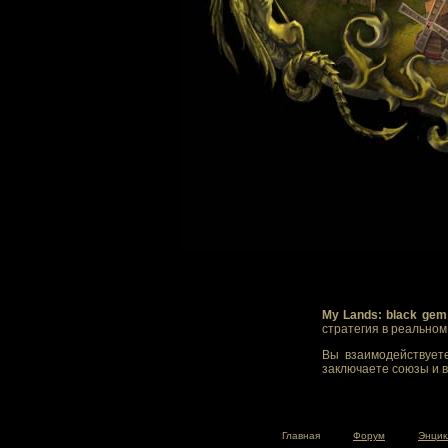
My Lands: black gem
стратегия в реально
Вы взаимодействуете
заключаете союзы и в
Главная
Форум
Энцик