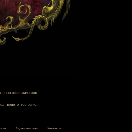
военно-экономическая
од, ведете торговлю,
ости
Видеополитика
Контакты