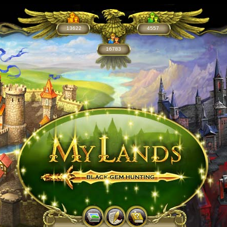
13622
4557
16783