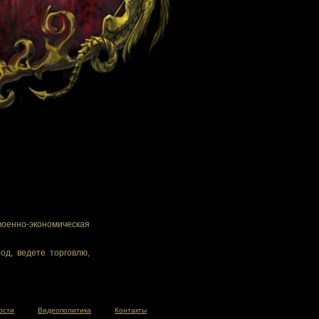
военно-экономическая
од, ведете торговлю,
ости
Видеополитика
Контакты