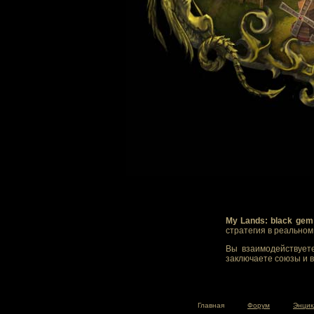
My Lands: black gem
стратегия в реально
Вы взаимодействуете
заключаете союзы и в
Главная
Форум
Энцик