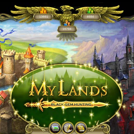
13661
4684
16794