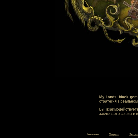
My Lands: black gem
стратегия в реально
Вы взаимодействуете
заключаете союзы и в
Главная
Форум
Энцик