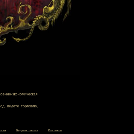
военно-экономическая
од, ведете торговлю,
ости
Видеополитика
Контакты