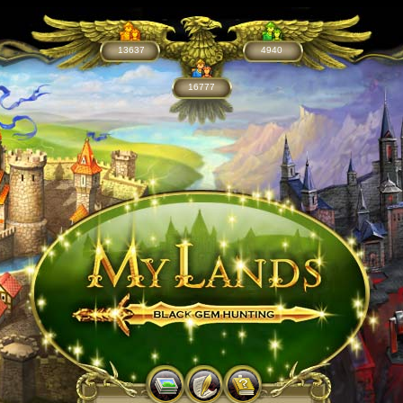
13637
4940
16777