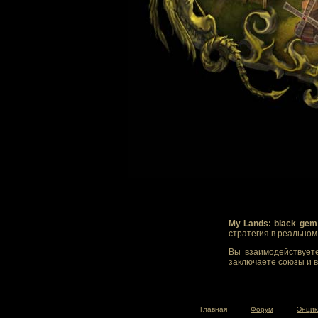
My Lands: black gem
стратегия в реально
Вы взаимодействуете
заключаете союзы и в
Главная
Форум
Энцик