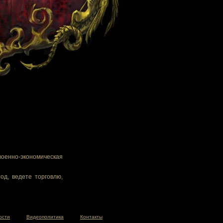
военно-экономическая
од, ведете торговлю,
ости
Видеополитика
Контакты