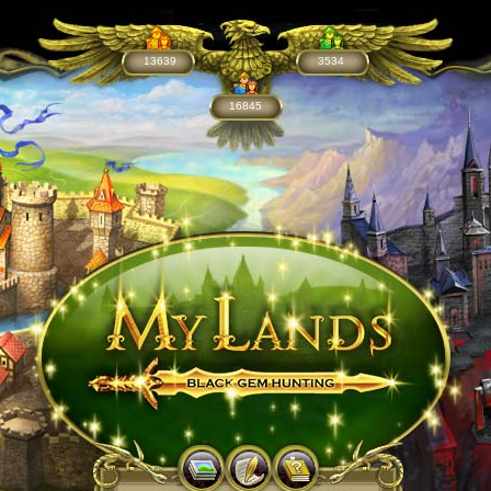
13639
3534
16845