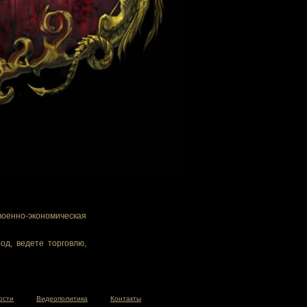
военно-экономическая
од, ведете торговлю,
ости
Видеополитика
Контакты