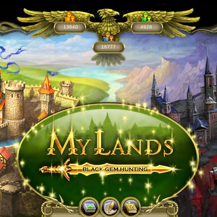
13640
4928
16777