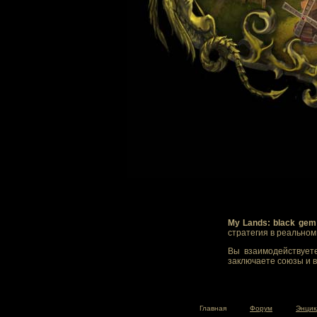
My Lands: black gem
стратегия в реально
Вы взаимодействуете
заключаете союзы и в
Главная
Форум
Энцик