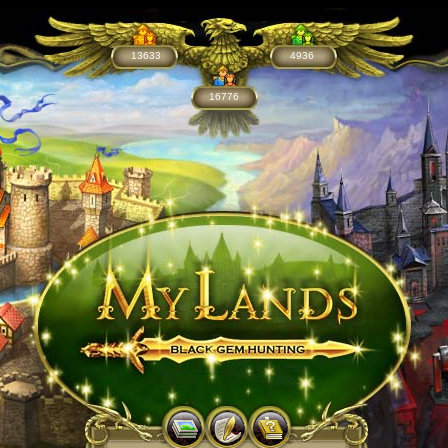
13633
4936
16776