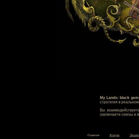
My Lands: black gem
стратегия в реально
Вы взаимодействуете
заключаете союзы и в
Главная
Форум
Энцик