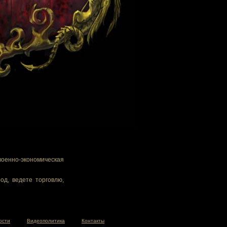
военно-экономическая
од, ведете торговлю,
ости
Видеополитика
Контакты