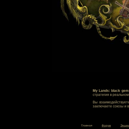
My Lands: black gem
стратегия в реально
Вы взаимодействуете
заключаете союзы и в
Главная
Форум
Энцик