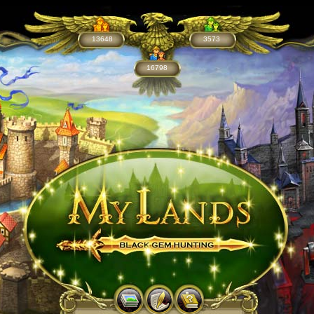
13648
3573
16798