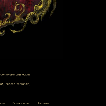
военно-экономическая
од, ведете торговлю,
ости
Видеополитика
Контакты