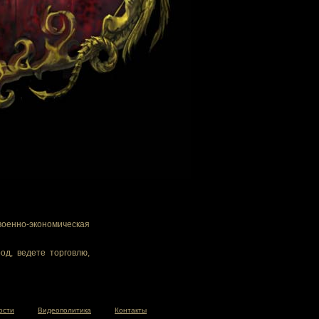
военно-экономическая
од, ведете торговлю,
ости
Видеополитика
Контакты