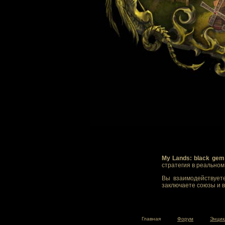
My Lands: black gem
стратегия в реально
Вы взаимодействуете
заключаете союзы и в
Главная
Форум
Энцик