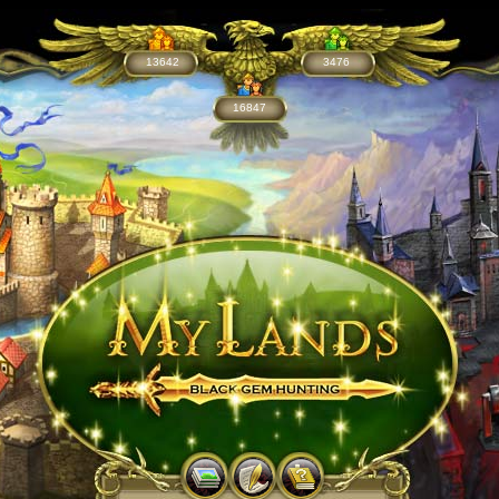
13642
3476
16847