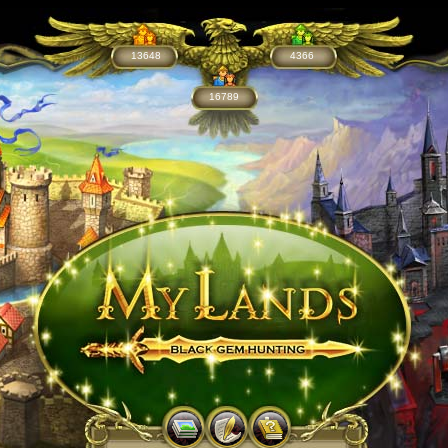
13648
4366
16789