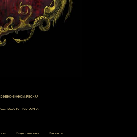
военно-экономическая
од, ведете торговлю,
ости
Видеополитика
Контакты