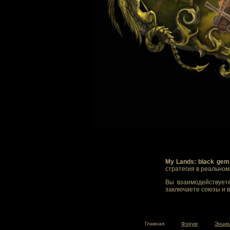
My Lands: black gem
стратегия в реально
Вы взаимодействуете
заключаете союзы и в
Главная
Форум
Энцик