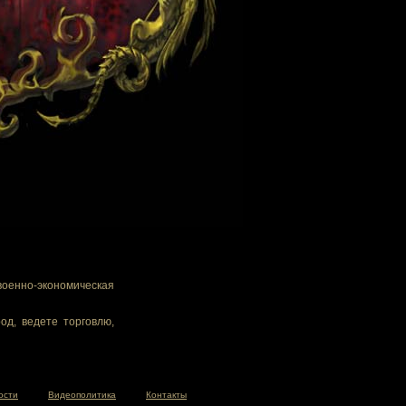
военно-экономическая
од, ведете торговлю,
ости
Видеополитика
Контакты