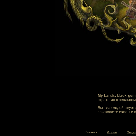
My Lands: black gem
стратегия в реально
Вы взаимодействуете
заключаете союзы и в
Главная
Форум
Энцик