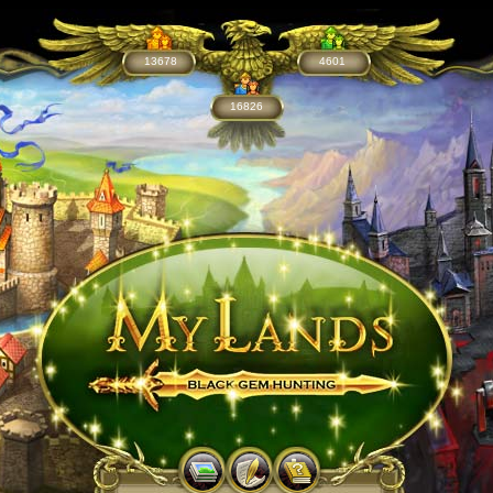
13678
4601
16826