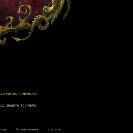
военно-экономическая
од, ведете торговлю,
ости
Видеополитика
Контакты