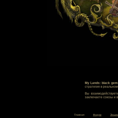
My Lands: black gem
стратегия в реально
Вы взаимодействуете
заключаете союзы и в
Главная
Форум
Энцик