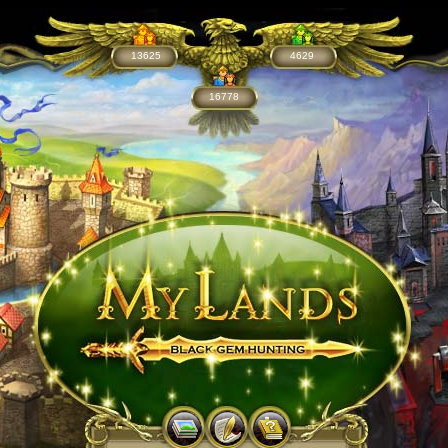
13625
4629
16778